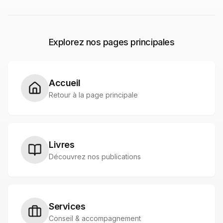
Explorez nos pages principales
Accueil
Retour à la page principale
Livres
Découvrez nos publications
Services
Conseil & accompagnement