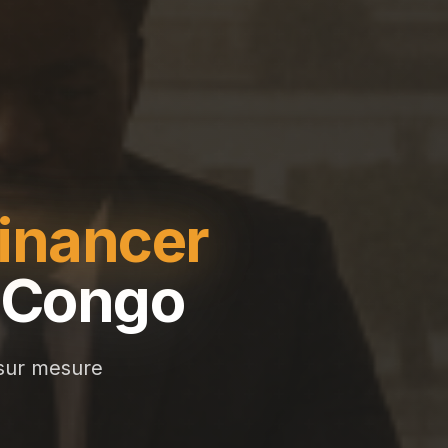
financer
D Congo
 sur mesure